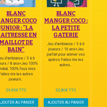
BLANC
BLANC
ANGER COCO
MANGER COCO :
JUNIOR : "LA
LA PETITE
AITRESSE EN
GATERIE
MAILLOT DE
Jeu d'ambiance / 3 à 6
BAIN"
joueurs / 16 ans+Jeu
parfait pour animer vos
eu d'ambiance / 3 à 6
apéros Faites rire les
eurs / 8 ans+Jeu 100%
autres...
milial, 100% fous rires
Faites rire les autres
joueurs...
29,95€ TTC
32,80€ TTC
AJOUTER AU PANIER
AJOUTER AU PANIER