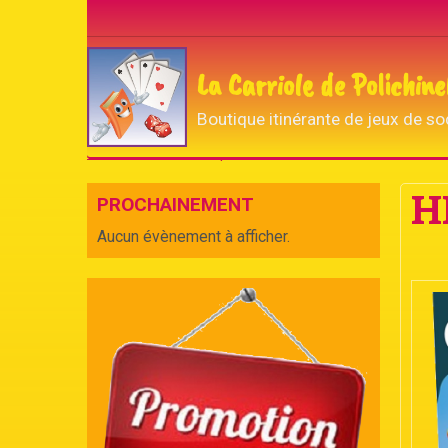
La Carriole de Polichine
Boutique itinérante de jeux de so
Accueil
La boutique de Polichinelle
Fabricants
H
PROCHAINEMENT
Aucun évènement à afficher.