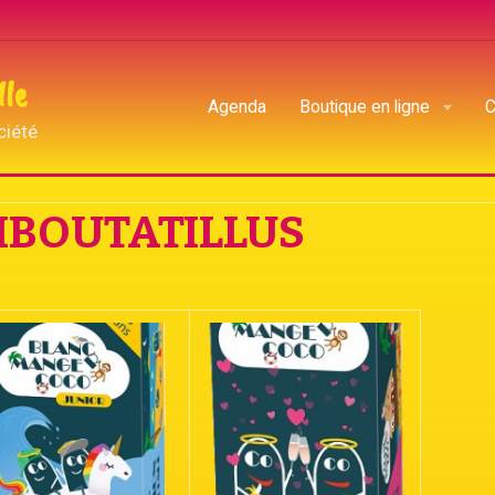
lle
Agenda
Boutique en ligne
C
ciété
HIBOUTATILLUS
IBOUTATILLUS