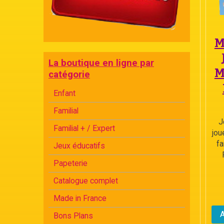
M
La boutique en ligne par
M
catégorie
Enfant
Familial
J
Familial + / Expert
jou
fa
Jeux éducatifs
Papeterie
Catalogue complet
Made in France
Bons Plans