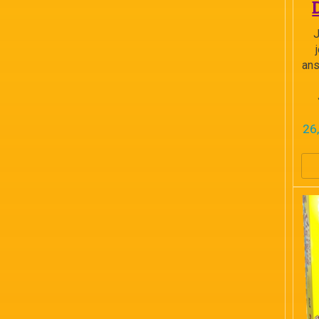
J
ans
26