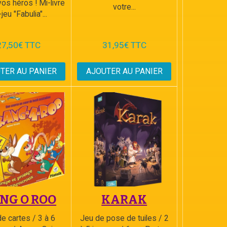
vos héros ! Mi-livre
votre...
jeu "Fabulia"...
27,50€ TTC
31,95€ TTC
TER AU PANIER
AJOUTER AU PANIER
NG O ROO
KARAK
e cartes / 3 à 6
Jeu de pose de tuiles / 2