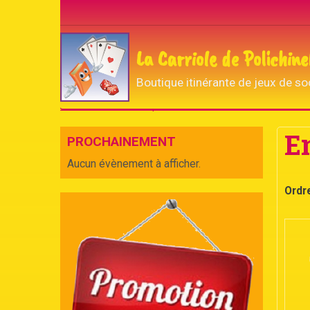
La Carriole de Polichine
Boutique itinérante de jeux de so
Accueil
La boutique de Polichinelle
Enfant
E
PROCHAINEMENT
Aucun évènement à afficher.
Ordr