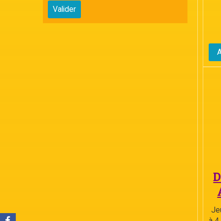
Valider
D
Je
à 4