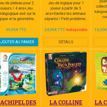
joue
eu de plateau pour 2
Jeu de logique pour 1
collec
joueurs / 4 ans+Jeu
joueur à partir de 5
kangour
édagogique axé sur la
ans+Gardez les animaux
cou
gique et la géométrie...
séparés ! Petit problème...
39,95€ TTC
24,95€ TTC
16,50€
Indisponible
AJOUTER AU PANIER
DÉTAILS
'ACHIPEL DES
LA COLLINE
LA 