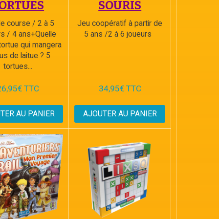
ORTUES
SOURIS
e course / 2 à 5
Jeu coopératif à partir de
rs / 4 ans+Quelle
5 ans /2 à 6 joueurs
 tortue qui mangera
lus de laitue ? 5
tortues...
26,95€ TTC
34,95€ TTC
TER AU PANIER
AJOUTER AU PANIER