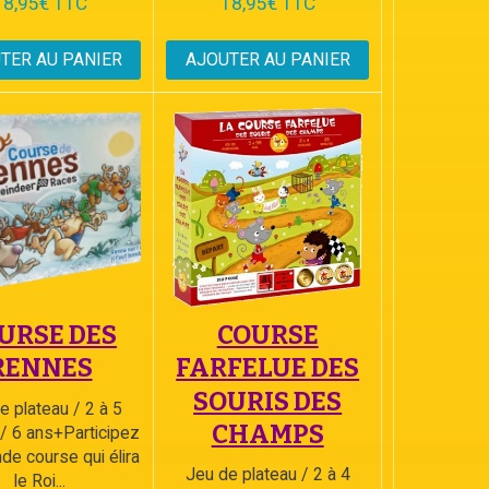
18,95€ TTC
18,95€ TTC
TER AU PANIER
AJOUTER AU PANIER
URSE DES
COURSE
RENNES
FARFELUE DES
SOURIS DES
e plateau / 2 à 5
CHAMPS
 / 6 ans+Participez
nde course qui élira
Jeu de plateau / 2 à 4
le Roi...