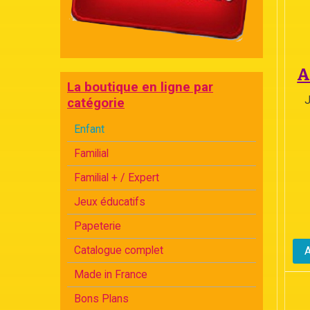
A
La boutique en ligne par
J
catégorie
Enfant
Familial
Familial + / Expert
Jeux éducatifs
Papeterie
Catalogue complet
Made in France
Bons Plans