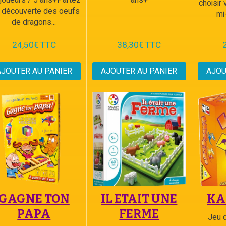
choisir 
a découverte des oeufs
mi-
de dragons...
24,50€ TTC
38,30€ TTC
AJOUTER AU PANIER
AJOUTER AU PANIER
AJOU
GAGNE TON
IL ETAIT UNE
KA
PAPA
FERME
Jeu d