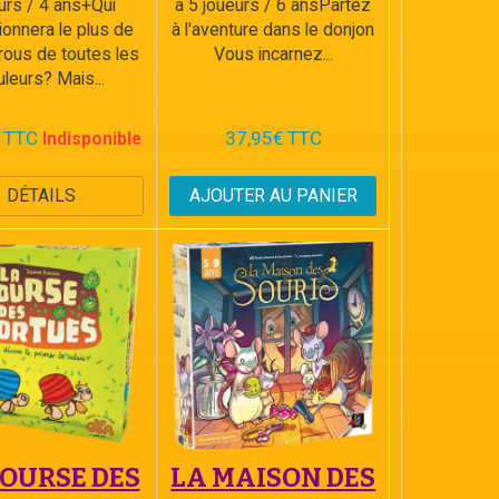
urs / 4 ans+Qui
à 5 joueurs / 6 ansPartez
tionnera le plus de
à l'aventure dans le donjon
ous de toutes les
Vous incarnez...
leurs? Mais...
 TTC
37,95€ TTC
Indisponible
DÉTAILS
AJOUTER AU PANIER
COURSE DES
LA MAISON DES