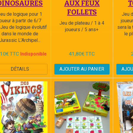
DINOSAURES
AUX FEUX
T
FOLLETS
eu de logique pour 1
Jeu d
joueur à partir de 6/7
joueu
Jeu de plateau / 1 à 4
Jeu de logique évolutif
sera la
joueurs / 5 ans+
dans le monde de
le p
Jurassic L’Archipel...
,10€ TTC
41,80€ TTC
Indisponible
DÉTAILS
AJOUTER AU PANIER
AJOU