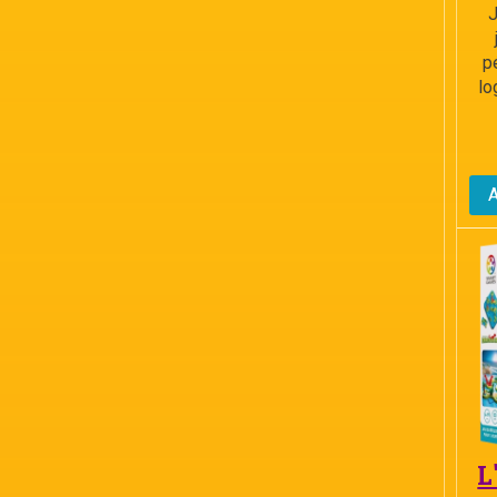
J
p
lo
L