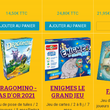
14,50€ TTC
24,80€ TTC
21,95€
AJOUTER AU PANIER
AJOUTER AU PANIER
RAGOMINO -
ENIGMES LE
F
AS D'OR 2021
GRAND JEU
Jeu d
u de pose de tuiles / 2
Jeu de cartes / 2 à 8 j / 7
joueurs
 joueurs / 5 ans+Partez
ans+