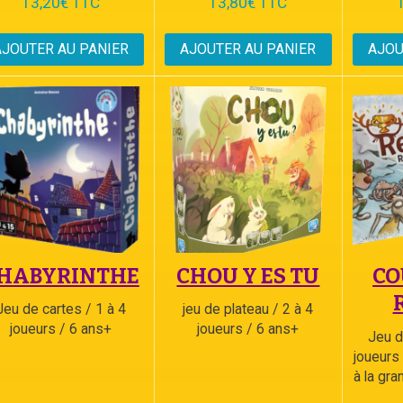
13,20€ TTC
13,80€ TTC
AJOUTER AU PANIER
AJOUTER AU PANIER
AJOU
HABYRINTHE
CHOU Y ES TU
CO
Jeu de cartes / 1 à 4
jeu de plateau / 2 à 4
joueurs / 6 ans+
joueurs / 6 ans+
Jeu d
joueurs
à la gra