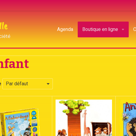
lle
Agenda
Boutique en ligne
C
ciété
nfant
e