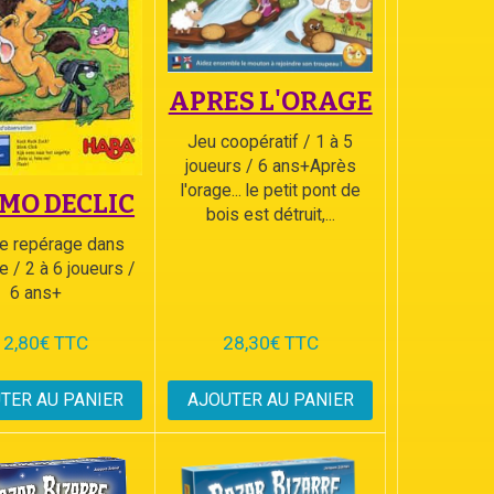
APRES L'ORAGE
Jeu coopératif / 1 à 5
joueurs / 6 ans+Après
l'orage... le petit pont de
MO DECLIC
bois est détruit,...
e repérage dans
e / 2 à 6 joueurs /
6 ans+
12,80€ TTC
28,30€ TTC
TER AU PANIER
AJOUTER AU PANIER