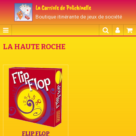
La Carriole de Polichinelle
Boutique itinérante de jeux de société
LA HAUTE ROCHE
FLIP FLOP