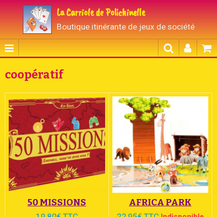
La Carriole de Polichinelle
Boutique itinérante de jeux de société
coopératif
50 MISSIONS
AFRICA PARK
19,80€ TTC
22,95€ TTC
Indisponible