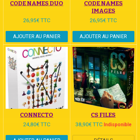
CODE NAMES DUO
CODE NAMES
IMAGES
26,95€ TTC
26,95€ TTC
AJOUTER AU PANIER
AJOUTER AU PANIER
CONNECTO
CS FILES
24,80€ TTC
38,90€ TTC
Indisponible