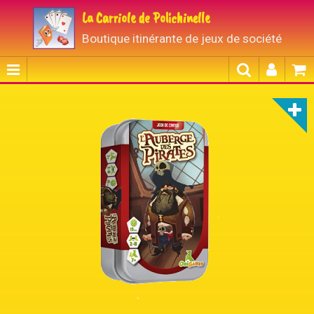
La Carriole de Polichinelle
Boutique itinérante de jeux de société