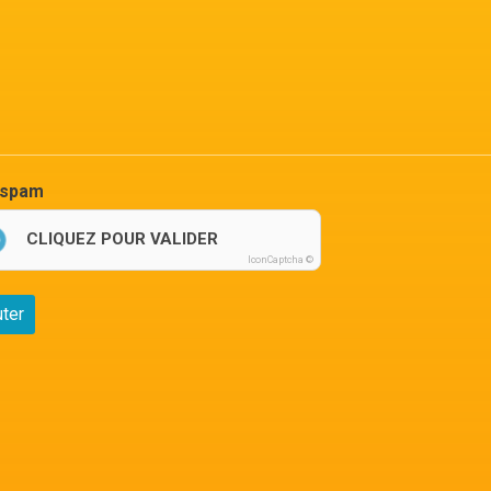
-spam
CLIQUEZ POUR VALIDER
IconCaptcha ©
uter