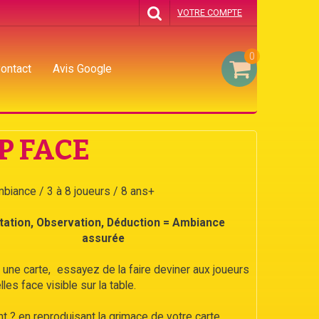
VOTRE COMPTE
0
ontact
Avis Google
P FACE
biance / 3 à 8 joueurs / 8 ans+
itation, Observation, Déduction = Ambiance
assurée
une carte, essayez de la faire deviner aux joueurs
lles face visible sur la table.
 ? en reproduisant la grimace de votre carte