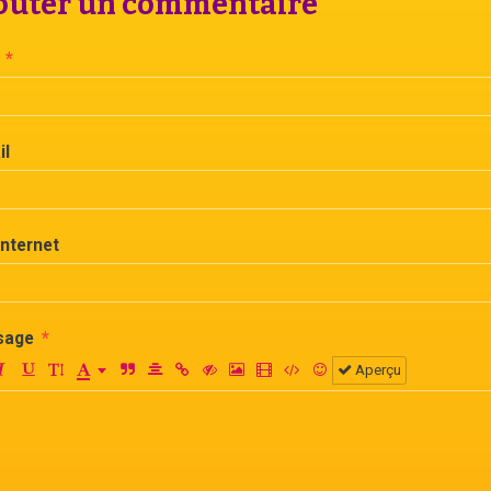
outer un commentaire
il
Internet
sage
Aperçu