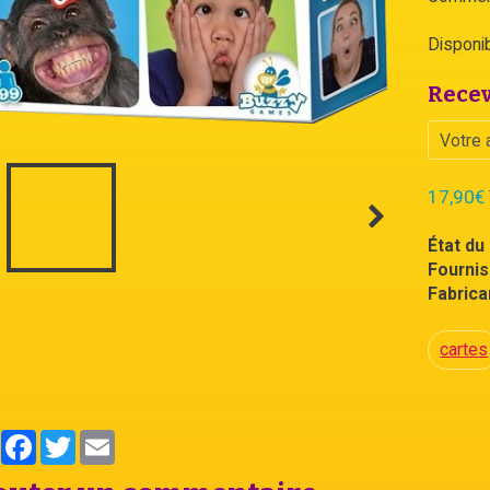
Disponibi
Recev
17,90€
État du 
Fournis
Fabrican
cartes
Partager
Facebook
Twitter
Email