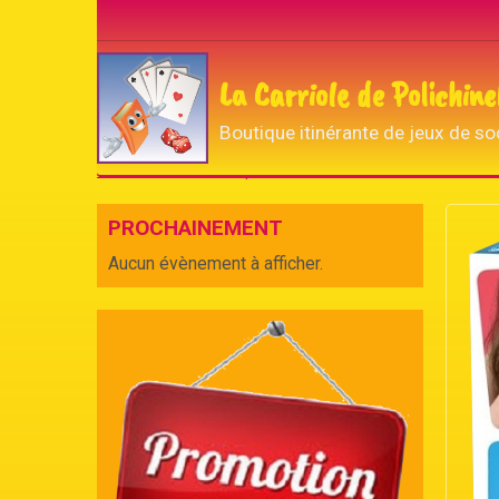
La Carriole de Polichine
Boutique itinérante de jeux de so
Accueil
La boutique de Polichinelle
Familial
J
PROCHAINEMENT
Aucun évènement à afficher.