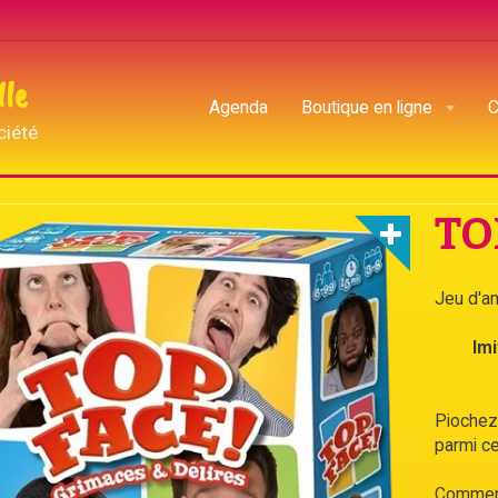
lle
Agenda
Boutique en ligne
C
ciété
eux de cartes
TOP FACE
TO
Jeu d'am
Im
Piochez 
parmi ce
Comment