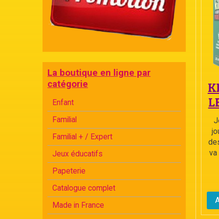
La boutique en ligne par
catégorie
K
L
Enfant
Familial
J
jo
Familial + / Expert
des
va 
Jeux éducatifs
Papeterie
Catalogue complet
Made in France