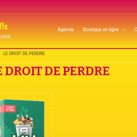
lle
Agenda
Boutique en ligne
C
ciété
LE DROIT DE PERDRE
E DROIT DE PERDRE