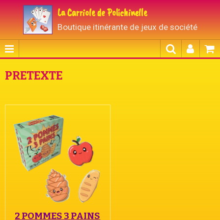
La Carriole de Polichinelle
Boutique itinérante de jeux de société
PRETEXTE
2 POMMES 3 PAINS