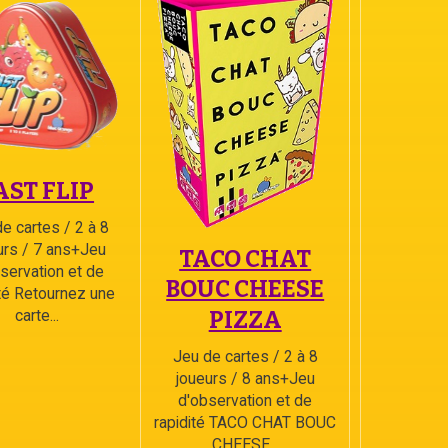
AST FLIP
e cartes / 2 à 8
urs / 7 ans+Jeu
TACO CHAT
servation et de
BOUC CHEESE
ité Retournez une
carte...
PIZZA
Jeu de cartes / 2 à 8
joueurs / 8 ans+Jeu
d'observation et de
rapidité TACO CHAT BOUC
CHEESE...