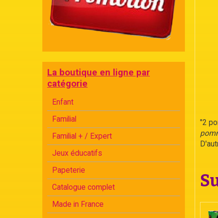
La boutique en ligne par
catégorie
Enfant
Familial
"2 po
pomm
Familial + / Expert
D'aut
Jeux éducatifs
Papeterie
Su
Catalogue complet
Made in France