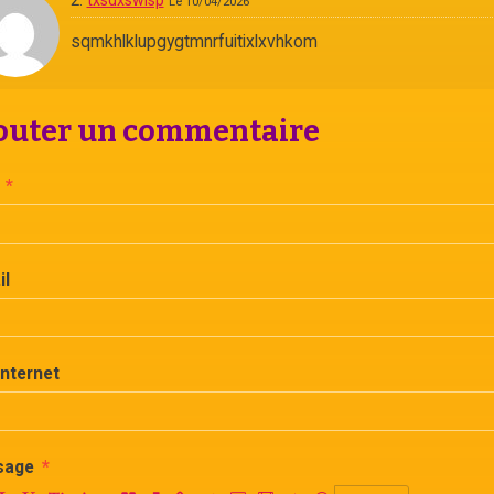
Le 10/04/2026
sqmkhlklupgygtmnrfuitixlxvhkom
outer un commentaire
il
Internet
sage