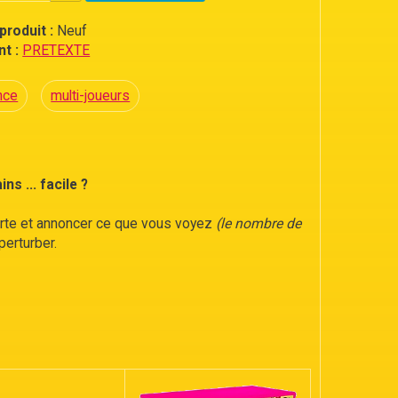
produit :
Neuf
t :
PRETEXTE
nce
multi-joueurs
s ... facile ?
arte et annoncer ce que vous voyez
(le nombre de
perturber.