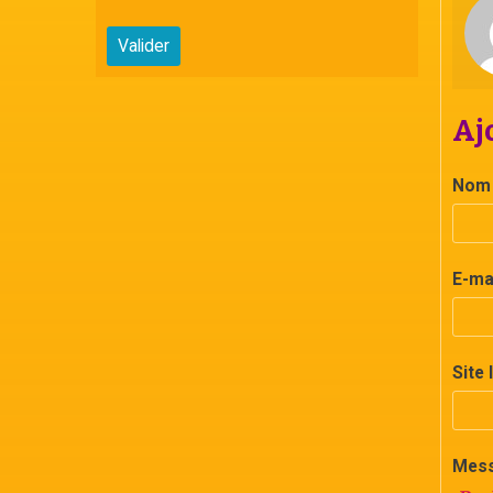
Valider
Aj
Nom
E-ma
Site 
Mes