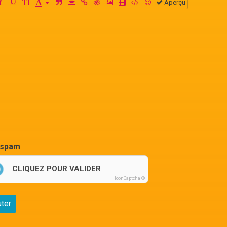
Aperçu
-spam
CLIQUEZ POUR VALIDER
IconCaptcha ©
uter