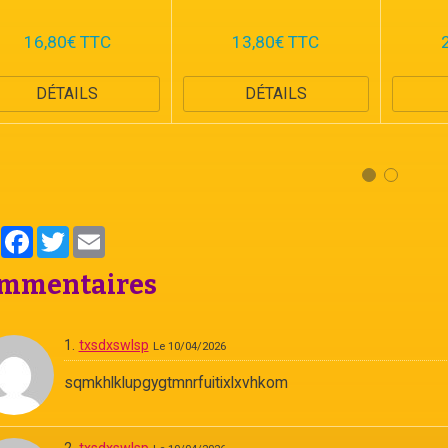
16,80€ TTC
13,80€ TTC
DÉTAILS
DÉTAILS
Partager
Facebook
Twitter
Email
mmentaires
1.
txsdxswlsp
Le 10/04/2026
sqmkhlklupgygtmnrfuitixlxvhkom
2.
txsdxswlsp