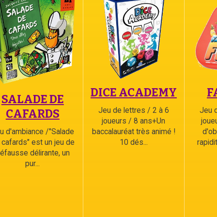
DICE ACADEMY
F
SALADE DE
Jeu de lettres / 2 à 6
Jeu d
CAFARDS
joueurs / 8 ans+Un
joue
baccalauréat très animé !
d'ob
u d'ambiance /"Salade
10 dés...
rapid
 cafards" est un jeu de
éfausse délirante, un
pur...