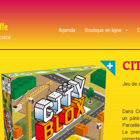
lle
Agenda
Boutique en ligne
C
ciété
BLOX
CI
Jeu de c
Dans Ci
un pâté
Parcelle
Le prem
correcte