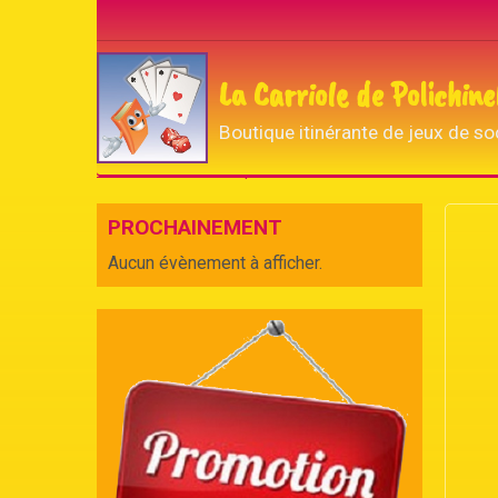
La Carriole de Polichine
Boutique itinérante de jeux de so
Accueil
La boutique de Polichinelle
CE
CITY 
PROCHAINEMENT
Aucun évènement à afficher.