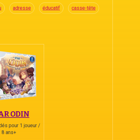
u
adresse
éducatif
casse-tête
AR ODIN
dés pour 1 joueur /
8 ans+