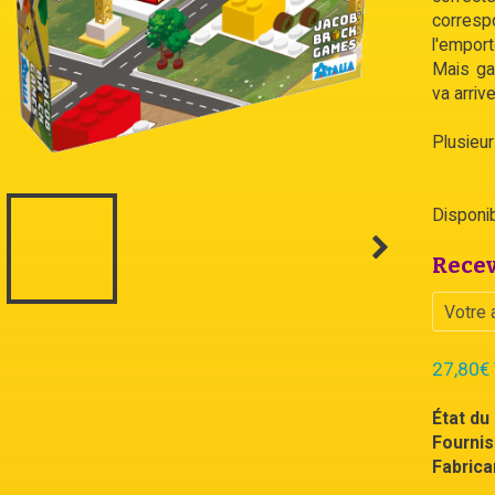
corres
l'emport
Mais ga
va arriv
Plusieur
Disponibi
Recev
27,80€
État du 
Fournis
Fabrican